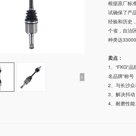
根据原厂标
试确保了产
经验和历史
个省，自治
种类达330
卖点：
1、“FKG
名品牌”称号
2、与长沙
3、解决抖
4、耐磨性
格