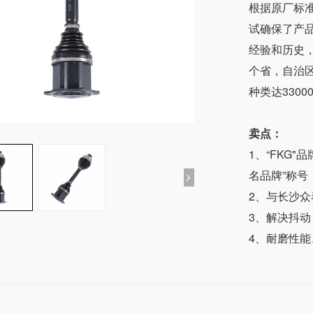
根据原厂标
试确保了产
经验和历史
个省，自治
种类达330
卖点：
1、“FKG
名品牌”称号
2、与长沙
3、解决抖
4、耐磨性
格